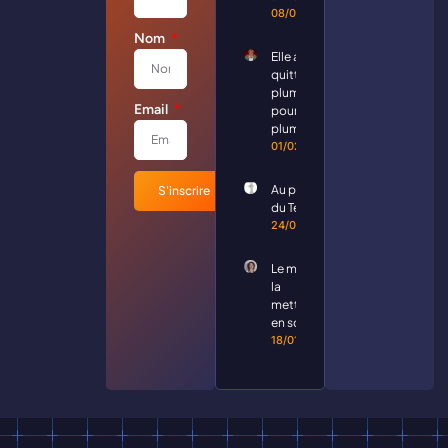
08/02/2026
Nom
Elle a
quitté les
plumes
Email
pour la
plume
01/02/2026
Au profit
S'inscrire
du Télévie
24/01/2026
Le mot de
la
metteuse
en scène
18/01/2026