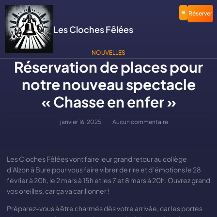
Réserver
Les Cloches Fêlées
NOUVELLES
Réservation de places pour
notre nouveau spectacle
« Chasse en enfer »
janvier 16, 2025
Aucun commentaire
Les Cloches Fêlées vont faire leur grand retour au collège
d’Alzon à Bure pour vous faire vibrer de rire et d’émotions le 28
février à 20h, le 2 mars à 15h et les 7 et 8 mars à 20h. Ouvrez grand
vos oreilles, car ça va carillonner !
Préparez-vous à être charmés dès votre arrivée, car les portes