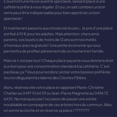
s’ouvriront une heure avant le spectacle, laissant place à une
cafétéria prête à vous régaler. Et oui, on sait combien un bon
verre peut être indispensable pour bien apprécier un bon
spectacle !
Et maintenant passons aux choses sérieuses… le prix d’une place
est fixé à 10 € pour les adultes. Mais attention, chers amis
parents, vos loustics de moins de 12 ans sont nos invités
d’honneur avec la gratuité ! Une petite économie qui vous
permettra de profiter pleinement de ce moment en famille.
Mais ce n’est pas tout ! Chaque place payante vous donnera droit
à un bon pour une consommation standard à la cafétéria. C’est
pas beau ça ? Vous pourrez donc siroter votre boisson préférée
tout en dégustant les talents des Cloches Fêlées.
Alors, réservez vite votre place en appelant Marie-Christine
Charlier au 0497 10 64 59 ou Jean-Pierre Magnette au 0496 72
6435. Ne manquez pas l’occasion de passer une soirée
inoubliable en compagnie de ces artistes hors du commun. Allez,
on sonne la cloche et on réserve sa place ! ????️????