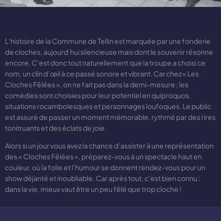
L’histoire de la Commune de Tellin est marquée par une fonderie
de cloches, aujourd’hui silencieuse mais dont le souvenir résonne
encore. C’est donc tout naturellement que la troupe a choisi ce
nom, un clin d’œil à ce passé sonore et vibrant. Car chez « Les
Cloches Fêlées », on ne fait pas dans la demi-mesure : les
comédies sont choisies pour leur potentiel en quiproquos,
situations rocambolesques et personnages loufoques. Le public
est assuré de passer un moment mémorable, rythmé par des rires
tonitruants et des éclats de joie.
Alors si un jour vous avez la chance d’assister à une représentation
des « Cloches Fêlées », préparez-vous à un spectacle haut en
couleur, où la folie et l’humour se donnent rendez-vous pour un
show déjanté et inoubliable. Car après tout, c’est bien connu :
dans la vie, mieux vaut être un peu fêlé que trop cloche !