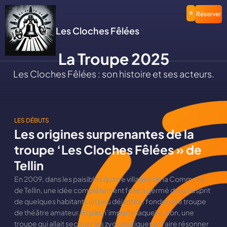
Réserver
Les Cloches Fêlées
La Troupe 2025
Les Cloches Fêlées : son histoire et ses acteurs.
LES DÉBUTS
Les origines surprenantes de la
troupe ‘Les Cloches Fêlées » de
Tellin
En 2009, dans les paisibles quatre villages de la Commune
de Tellin, une idée complètement folle a germé dans l’esprit
de quelques habitants un peu déjantés : fonder une troupe
de théâtre amateur. Et pas n’importe laquelle, non, une
troupe qui allait secouer les zygomatiques et faire résonner